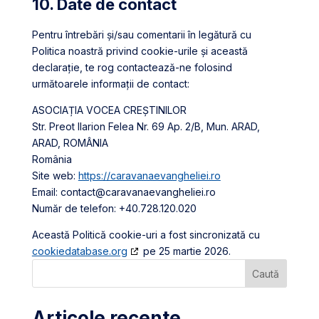
10. Date de contact
Pentru întrebări și/sau comentarii în legătură cu
Politica noastră privind cookie-urile și această
declarație, te rog contactează-ne folosind
următoarele informații de contact:
ASOCIAȚIA VOCEA CREȘTINILOR
Str. Preot Ilarion Felea Nr. 69 Ap. 2/B, Mun. ARAD,
ARAD, ROMÂNIA
România
Site web:
https://caravanaevangheliei.ro
Email:
contact@
caravanaevangheliei.ro
Număr de telefon: +40.728.120.020
Această Politică cookie-uri a fost sincronizată cu
cookiedatabase.org
pe 25 martie 2026.
Caută
Articole recente