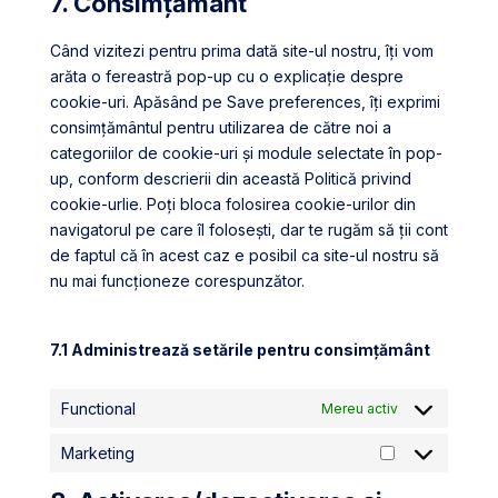
7. Consimțământ
service
diverse
Când vizitezi pentru prima dată site-ul nostru, îți vom
arăta o fereastră pop-up cu o explicație despre
cookie-uri. Apăsând pe Save preferences, îți exprimi
consimțământul pentru utilizarea de către noi a
categoriilor de cookie-uri și module selectate în pop-
up, conform descrierii din această Politică privind
cookie-urlie. Poți bloca folosirea cookie-urilor din
navigatorul pe care îl folosești, dar te rugăm să ții cont
de faptul că în acest caz e posibil ca site-ul nostru să
nu mai funcționeze corespunzător.
7.1 Administrează setările pentru consimțământ
Functional
Mereu activ
Marketing
Marketing