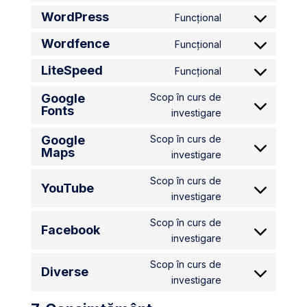
to
WordPress
Funcțional
Consent
service
to
divi-
Wordfence
Funcțional
Consent
service
(elegant-
to
LiteSpeed
Funcțional
wordpress
themes)
Consent
service
to
Google
Scop în curs de
wordfence
Fonts
service
Consent
investigare
litespeed
to
Google
Scop în curs de
service
Maps
Consent
investigare
google-
to
fonts
Scop în curs de
service
YouTube
Consent
investigare
google-
to
maps
Scop în curs de
service
Facebook
Consent
investigare
youtube
to
Scop în curs de
service
Diverse
Consent
investigare
facebook
to